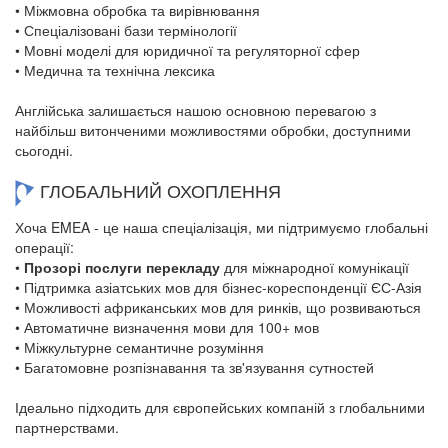
• Міжмовна обробка та вирівнювання
• Спеціалізовані бази термінології
• Мовні моделі для юридичної та регуляторної сфер
• Медична та технічна лексика
Англійська залишається нашою основною перевагою з
найбільш витонченими можливостями обробки, доступними
сьогодні.
ГЛОБАЛЬНИЙ ОХОПЛЕННЯ
Хоча EMEA - це наша спеціалізація, ми підтримуємо глобальні
операції:
•
Прозорі послуги перекладу
для міжнародної комунікації
• Підтримка азіатських мов для бізнес-кореспонденції ЄС-Азія
• Можливості африканських мов для ринків, що розвиваються
• Автоматичне визначення мови для 100+ мов
• Міжкультурне семантичне розуміння
• Багатомовне розпізнавання та зв'язування сутностей
Ідеально підходить для європейських компаній з глобальними
партнерствами.