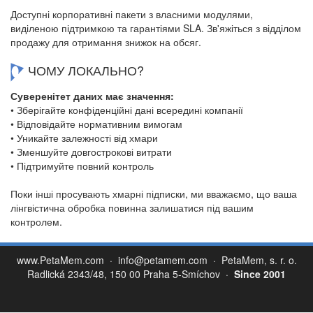
Доступні корпоративні пакети з власними модулями,
виділеною підтримкою та гарантіями SLA. Зв'яжіться з відділом
продажу для отримання знижок на обсяг.
ЧОМУ ЛОКАЛЬНО?
Суверенітет даних має значення:
• Зберігайте конфіденційні дані всередині компанії
• Відповідайте нормативним вимогам
• Уникайте залежності від хмари
• Зменшуйте довгострокові витрати
• Підтримуйте повний контроль
Поки інші просувають хмарні підписки, ми вважаємо, що ваша
лінгвістична обробка повинна залишатися під вашим
контролем.
www.PetaMem.com
·
info@petamem.com
· PetaMem, s. r. o.
Radlická 2343/48, 150 00 Praha 5-Smíchov ·
Since 2001