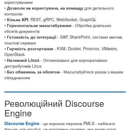
користувачами
•
Дозволи на користувача, на команду
для детального
контролю
•
Кілька API
: REST, gRPC, WebSocket, GraphQL
•
Горизонтальне масштабування
- Обробка довільних
обсягів документів
•
Готовність до інтеграції
- SAP, SharePoint, системи квитків,
поштові сервери
•
Гнучкість розгортання
- KVM, Docker, Proxmox, VMware,
OpenStack
•
Нативний Linux
- Оптимізовано для корпоративних
дистрибутивів Linux
•
Без обмежень за обсягом
- Масштабуйтеся разом з вашим
обладнанням
Революційний Discourse
Engine
Discourse Engine
- це коронна перлина PMLS - набагато
більше, ніж чат-бот, це когнітивна система, яка може стати