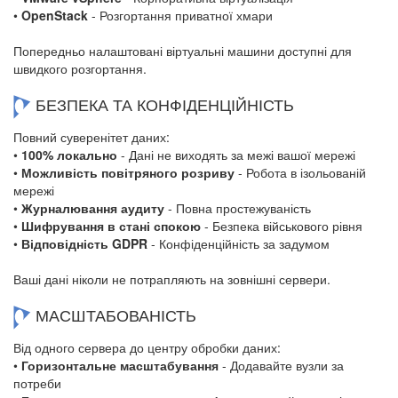
•
OpenStack
- Розгортання приватної хмари
Попередньо налаштовані віртуальні машини доступні для
швидкого розгортання.
БЕЗПЕКА ТА КОНФІДЕНЦІЙНІСТЬ
Повний суверенітет даних:
•
100% локально
- Дані не виходять за межі вашої мережі
•
Можливість повітряного розриву
- Робота в ізольованій
мережі
•
Журналювання аудиту
- Повна простежуваність
•
Шифрування в стані спокою
- Безпека військового рівня
•
Відповідність GDPR
- Конфіденційність за задумом
Ваші дані ніколи не потрапляють на зовнішні сервери.
МАСШТАБОВАНІСТЬ
Від одного сервера до центру обробки даних:
•
Горизонтальне масштабування
- Додавайте вузли за
потреби