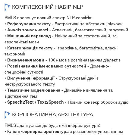
КОМПЛЕКСНИЙ НАБІР NLP
PMLS пропонує повний спектр NLP-сервісів:
•
Реферування тексту
- Екстрактивні та абстрактні підходи
•
Аналіз тональності
- Аспектний, багатокласовий, галузевий
•
Машинний переклад
- Нейронний та статистичний, всі
європейські мови
•
Категоризація тексту
- Ієрархічна, багатомітна, власні
таксономії
•
Визначення мови
- 100+ мов з розпізнаванням діалектів
•
Розпізнавання іменованих сутностей
- Доменно-
специфічні сутності
•
Вилучення інформації
- Структуровані дані з
неструктурованого тексту
•
Тематичне моделювання
- Динамічне виявлення та
відстеження тем
•
Speech2Text / Text2Speech
- Повний конвеєр обробки аудіо
КОРПОРАТИВНА АРХІТЕКТУРА
PMLS адаптується до будь-якої інфраструктури:
•
Клієнт-серверна архітектура
з розвиненим управлінням