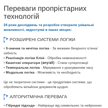
Переваги пропрієтарних
технологій
24 роки досліджень та розробок створили унікальні
можливості, недоступні в інших місцях:
РОЗШИРЕНІ СИСТЕМИ ЛОГІКИ
•
3-значна та нечітка логіка
- За межами бінарного істина/
хибність
•
Реалізація логіки Кліні
- Обробка невизначеності
•
Квантові оператори (any/all)
- Стани суперпозиції
•
Темпоральна логіка
- Міркування з урахуванням часу
•
Модальна логіка
- Можливість та необхідність
Це не теоретичні системи - це продуктивні системи, що
обробляють мільйони документів щодня.
АЛГОРИТМІЧНА ПЕРЕВАГА
•
Гібридні підходи
- Найкраще від символьних та нейронних