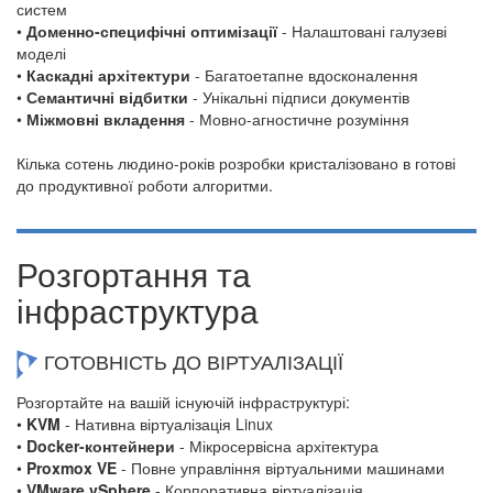
систем
•
Доменно-специфічні оптимізації
- Налаштовані галузеві
моделі
•
Каскадні архітектури
- Багатоетапне вдосконалення
•
Семантичні відбитки
- Унікальні підписи документів
•
Міжмовні вкладення
- Мовно-агностичне розуміння
Кілька сотень людино-років розробки кристалізовано в готові
до продуктивної роботи алгоритми.
Розгортання та
інфраструктура
ГОТОВНІСТЬ ДО ВІРТУАЛІЗАЦІЇ
Розгортайте на вашій існуючій інфраструктурі:
•
KVM
- Нативна віртуалізація Linux
•
Docker-контейнери
- Мікросервісна архітектура
•
Proxmox VE
- Повне управління віртуальними машинами
•
VMware vSphere
- Корпоративна віртуалізація