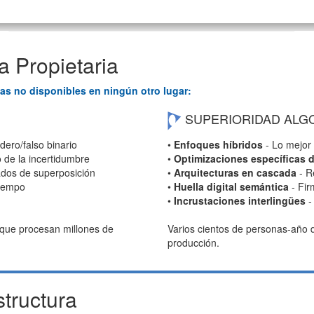
a Propietaria
s no disponibles en ningún otro lugar:
SUPERIORIDAD ALG
dero/falso binario
•
Enfoques híbridos
- Lo mejor 
 de la incertidumbre
•
Optimizaciones específicas 
ados de superposición
•
Arquitecturas en cascada
- R
tiempo
•
Huella digital semántica
- Fir
•
Incrustaciones interlingües
-
 que procesan millones de
Varios cientos de personas-año de
producción.
tructura