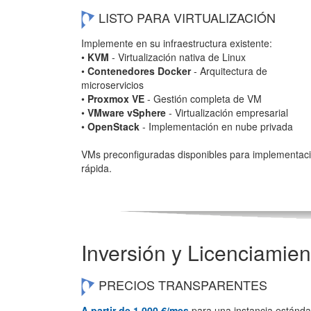
LISTO PARA VIRTUALIZACIÓN
Implemente en su infraestructura existente:
•
KVM
- Virtualización nativa de Linux
•
Contenedores Docker
- Arquitectura de
microservicios
•
Proxmox VE
- Gestión completa de VM
•
VMware vSphere
- Virtualización empresarial
•
OpenStack
- Implementación en nube privada
VMs preconfiguradas disponibles para implementac
rápida.
Inversión y Licenciamien
PRECIOS TRANSPARENTES
A partir de 1.000 €/mes
para una instancia estánda