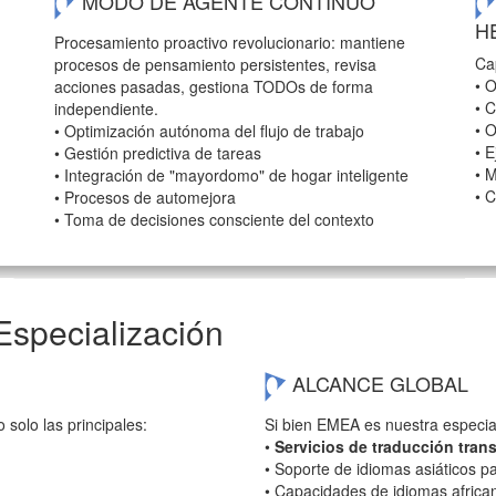
MODO DE AGENTE CONTINUO
H
Procesamiento proactivo revolucionario: mantiene
Ca
procesos de pensamiento persistentes, revisa
• 
acciones pasadas, gestiona TODOs de forma
• 
independiente.
• 
• Optimización autónoma del flujo de trabajo
• 
• Gestión predictiva de tareas
• 
• Integración de "mayordomo" de hogar inteligente
• 
• Procesos de automejora
• Toma de decisiones consciente del contexto
Especialización
ALCANCE GLOBAL
o solo las principales:
Si bien EMEA es nuestra especia
•
Servicios de traducción tran
• Soporte de idiomas asiáticos 
• Capacidades de idiomas afric