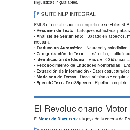
lingüísticas inigualables.
SUITE NLP INTEGRAL
PMLS ofrece el espectro completo de servicios NLP
•
Resumen de Texto
- Enfoques extractivos y abstr
•
Análisis de Sentimiento
- Basado en aspectos, mul
industria
•
Traducción Automática
- Neuronal y estadística,
•
Categorización de Texto
- Jerárquica, multietiqu
•
Identificación de Idioma
- Más de 100 idiomas co
•
Reconocimiento de Entidades Nombradas
- Ent
•
Extracción de Información
- Datos estructurados
•
Modelado de Temas
- Descubrimiento y seguimie
•
Speech2Text / Text2Speech
- Pipeline completo
El Revolucionario Motor
El
Motor de Discurso
es la joya de la corona de P