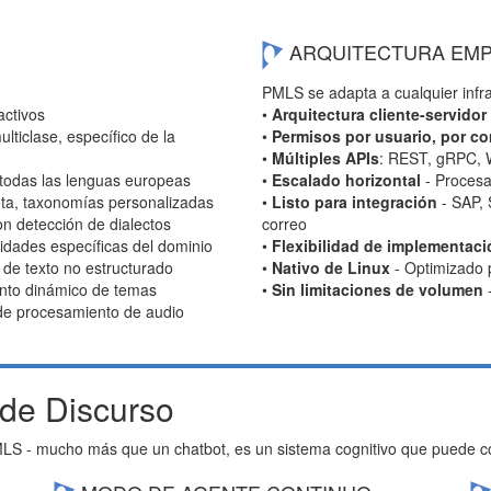
ARQUITECTURA EMP
:
PMLS se adapta a cualquier infra
activos
•
Arquitectura cliente-servidor
ticlase, específico de la
•
Permisos por usuario, por 
•
Múltiples APIs
: REST, gRPC,
 todas las lenguas europeas
•
Escalado horizontal
- Procesa
eta, taxonomías personalizadas
•
Listo para integración
- SAP, 
n detección de dialectos
correo
idades específicas del dominio
•
Flexibilidad de implementaci
 de texto no estructurado
•
Nativo de Linux
- Optimizado p
nto dinámico de temas
•
Sin limitaciones de volumen
-
 de procesamiento de audio
 de Discurso
MLS - mucho más que un chatbot, es un sistema cognitivo que puede con