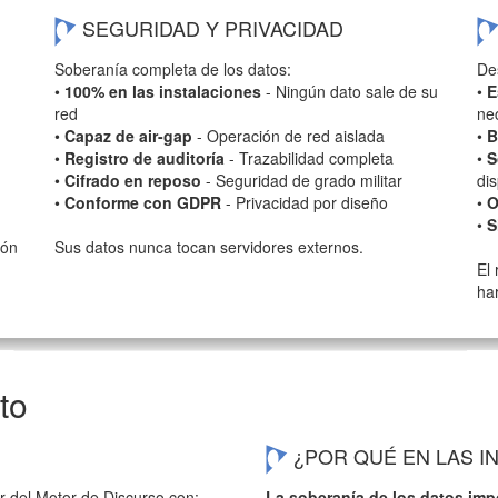
SEGURIDAD Y PRIVACIDAD
Soberanía completa de los datos:
De
•
100% en las instalaciones
- Ningún dato sale de su
•
E
red
ne
•
Capaz de air-gap
- Operación de red aislada
•
B
•
Registro de auditoría
- Trazabilidad completa
•
S
•
Cifrado en reposo
- Seguridad de grado militar
dis
•
Conforme con GDPR
- Privacidad por diseño
•
O
•
S
ión
Sus datos nunca tocan servidores externos.
El
ha
to
¿POR QUÉ EN LAS I
r del Motor de Discurso con:
La soberanía de los datos imp