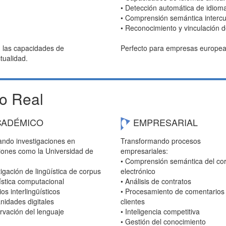
• Detección automática de idiom
• Comprensión semántica intercul
• Reconocimiento y vinculación d
on las capacidades de
Perfecto para empresas europeas
tualidad.
o Real
ADÉMICO
EMPRESARIAL
ando investigaciones en
Transformando procesos
ciones como la Universidad de
empresariales:
• Comprensión semántica del co
tigación de lingüística de corpus
electrónico
ística computacional
• Análisis de contratos
ios interlingüísticos
• Procesamiento de comentarios
nidades digitales
clientes
rvación del lenguaje
• Inteligencia competitiva
• Gestión del conocimiento