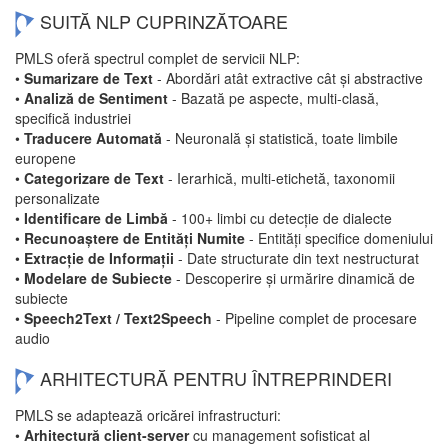
SUITĂ NLP CUPRINZĂTOARE
PMLS oferă spectrul complet de servicii NLP:
•
Sumarizare de Text
- Abordări atât extractive cât și abstractive
•
Analiză de Sentiment
- Bazată pe aspecte, multi-clasă,
specifică industriei
•
Traducere Automată
- Neuronală și statistică, toate limbile
europene
•
Categorizare de Text
- Ierarhică, multi-etichetă, taxonomii
personalizate
•
Identificare de Limbă
- 100+ limbi cu detecție de dialecte
•
Recunoaștere de Entități Numite
- Entități specifice domeniului
•
Extracție de Informații
- Date structurate din text nestructurat
•
Modelare de Subiecte
- Descoperire și urmărire dinamică de
subiecte
•
Speech2Text / Text2Speech
- Pipeline complet de procesare
audio
ARHITECTURĂ PENTRU ÎNTREPRINDERI
PMLS se adaptează oricărei infrastructuri:
•
Arhitectură client-server
cu management sofisticat al