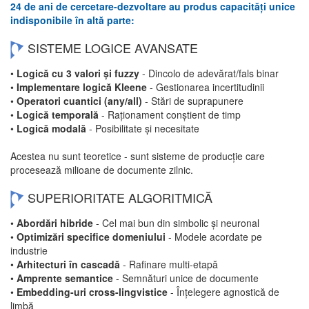
24 de ani de cercetare-dezvoltare au produs capacități unice
indisponibile în altă parte:
SISTEME LOGICE AVANSATE
•
Logică cu 3 valori și fuzzy
- Dincolo de adevărat/fals binar
•
Implementare logică Kleene
- Gestionarea incertitudinii
•
Operatori cuantici (any/all)
- Stări de suprapunere
•
Logică temporală
- Raționament conștient de timp
•
Logică modală
- Posibilitate și necesitate
Acestea nu sunt teoretice - sunt sisteme de producție care
procesează milioane de documente zilnic.
SUPERIORITATE ALGORITMICĂ
•
Abordări hibride
- Cel mai bun din simbolic și neuronal
•
Optimizări specifice domeniului
- Modele acordate pe
industrie
•
Arhitecturi în cascadă
- Rafinare multi-etapă
•
Amprente semantice
- Semnături unice de documente
•
Embedding-uri cross-lingvistice
- Înțelegere agnostică de
limbă