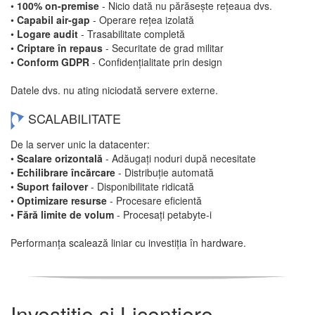
•
100% on-premise
- Nicio dată nu părăsește rețeaua dvs.
•
Capabil air-gap
- Operare rețea izolată
•
Logare audit
- Trasabilitate completă
•
Criptare în repaus
- Securitate de grad militar
•
Conform GDPR
- Confidențialitate prin design
Datele dvs. nu ating niciodată servere externe.
SCALABILITATE
De la server unic la datacenter:
•
Scalare orizontală
- Adăugați noduri după necesitate
•
Echilibrare încărcare
- Distribuție automată
•
Suport failover
- Disponibilitate ridicată
•
Optimizare resurse
- Procesare eficientă
•
Fără limite de volum
- Procesați petabyte-i
Performanța scalează liniar cu investiția în hardware.
Investiție și Licențiere