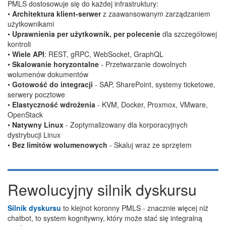
PMLS dostosowuje się do każdej infrastruktury:
•
Architektura klient-serwer
z zaawansowanym zarządzaniem
użytkownikami
•
Uprawnienia per użytkownik, per polecenie
dla szczegółowej
kontroli
•
Wiele API
: REST, gRPC, WebSocket, GraphQL
•
Skalowanie horyzontalne
- Przetwarzanie dowolnych
wolumenów dokumentów
•
Gotowość do integracji
- SAP, SharePoint, systemy ticketowe,
serwery pocztowe
•
Elastyczność wdrożenia
- KVM, Docker, Proxmox, VMware,
OpenStack
•
Natywny Linux
- Zoptymalizowany dla korporacyjnych
dystrybucji Linux
•
Bez limitów wolumenowych
- Skaluj wraz ze sprzętem
Rewolucyjny silnik dyskursu
Silnik dyskursu
to klejnot koronny PMLS - znacznie więcej niż
chatbot, to system kognitywny, który może stać się integralną