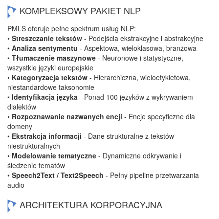
KOMPLEKSOWY PAKIET NLP
PMLS oferuje pełne spektrum usług NLP:
•
Streszczanie tekstów
- Podejścia ekstrakcyjne i abstrakcyjne
•
Analiza sentymentu
- Aspektowa, wieloklasowa, branżowa
•
Tłumaczenie maszynowe
- Neuronowe i statystyczne,
wszystkie języki europejskie
•
Kategoryzacja tekstów
- Hierarchiczna, wieloetykietowa,
niestandardowe taksonomie
•
Identyfikacja języka
- Ponad 100 języków z wykrywaniem
dialektów
•
Rozpoznawanie nazwanych encji
- Encje specyficzne dla
domeny
•
Ekstrakcja informacji
- Dane strukturalne z tekstów
niestrukturalnych
•
Modelowanie tematyczne
- Dynamiczne odkrywanie i
śledzenie tematów
•
Speech2Text / Text2Speech
- Pełny pipeline przetwarzania
audio
ARCHITEKTURA KORPORACYJNA