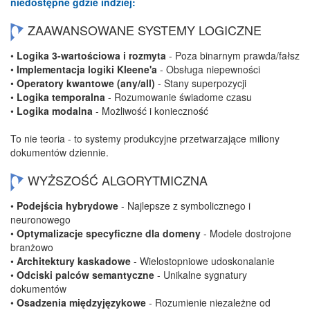
niedostępne gdzie indziej:
ZAAWANSOWANE SYSTEMY LOGICZNE
•
Logika 3-wartościowa i rozmyta
- Poza binarnym prawda/fałsz
•
Implementacja logiki Kleene'a
- Obsługa niepewności
•
Operatory kwantowe (any/all)
- Stany superpozycji
•
Logika temporalna
- Rozumowanie świadome czasu
•
Logika modalna
- Możliwość i konieczność
To nie teoria - to systemy produkcyjne przetwarzające miliony
dokumentów dziennie.
WYŻSZOŚĆ ALGORYTMICZNA
•
Podejścia hybrydowe
- Najlepsze z symbolicznego i
neuronowego
•
Optymalizacje specyficzne dla domeny
- Modele dostrojone
branżowo
•
Architektury kaskadowe
- Wielostopniowe udoskonalanie
•
Odciski palców semantyczne
- Unikalne sygnatury
dokumentów
•
Osadzenia międzyjęzykowe
- Rozumienie niezależne od