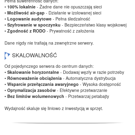
Pełna suwerenność danych:
•
100% lokalnie
- Żadne dane nie opuszczają sieci
•
Możliwość air-gap
- Działanie w izolowanej sieci
•
Logowanie audytowe
- Pełna śledzalność
•
Szyfrowanie w spoczynku
- Bezpieczeństwo klasy wojskowej
•
Zgodność z RODO
- Prywatność z założenia
Dane nigdy nie trafiają na zewnętrzne serwery.
SKALOWALNOŚĆ
Od pojedynczego serwera do centrum danych:
•
Skalowanie horyzontalne
- Dodawaj węzły w razie potrzeby
•
Równoważenie obciążenia
- Automatyczna dystrybucja
•
Wsparcie przełączania awaryjnego
- Wysoka dostępność
•
Optymalizacja zasobów
- Efektywne przetwarzanie
•
Bez limitów wolumenowych
- Przetwarzaj petabajty
Wydajność skaluje się liniowo z inwestycją w sprzęt.