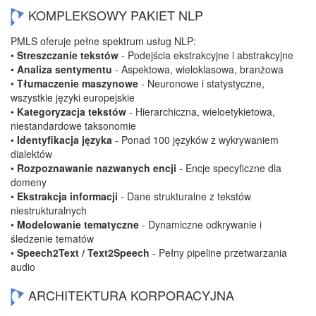
KOMPLEKSOWY PAKIET NLP
PMLS oferuje pełne spektrum usług NLP:
•
Streszczanie tekstów
- Podejścia ekstrakcyjne i abstrakcyjne
•
Analiza sentymentu
- Aspektowa, wieloklasowa, branżowa
•
Tłumaczenie maszynowe
- Neuronowe i statystyczne,
wszystkie języki europejskie
•
Kategoryzacja tekstów
- Hierarchiczna, wieloetykietowa,
niestandardowe taksonomie
•
Identyfikacja języka
- Ponad 100 języków z wykrywaniem
dialektów
•
Rozpoznawanie nazwanych encji
- Encje specyficzne dla
domeny
•
Ekstrakcja informacji
- Dane strukturalne z tekstów
niestrukturalnych
•
Modelowanie tematyczne
- Dynamiczne odkrywanie i
śledzenie tematów
•
Speech2Text / Text2Speech
- Pełny pipeline przetwarzania
audio
ARCHITEKTURA KORPORACYJNA