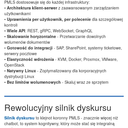
PMLS dostosowuje się do każdej infrastruktury:
•
Architektura klient-serwer
z zaawansowanym zarządzaniem
użytkownikami
•
Uprawnienia per użytkownik, per polecenie
dla szczegółowej
kontroli
•
Wiele API
: REST, gRPC, WebSocket, GraphQL
•
Skalowanie horyzontalne
- Przetwarzanie dowolnych
wolumenów dokumentów
•
Gotowość do integracji
- SAP, SharePoint, systemy ticketowe,
serwery pocztowe
•
Elastyczność wdrożenia
- KVM, Docker, Proxmox, VMware,
OpenStack
•
Natywny Linux
- Zoptymalizowany dla korporacyjnych
dystrybucji Linux
•
Bez limitów wolumenowych
- Skaluj wraz ze sprzętem
Rewolucyjny silnik dyskursu
Silnik dyskursu
to klejnot koronny PMLS - znacznie więcej niż
chatbot, to system kognitywny, który może stać się integralną