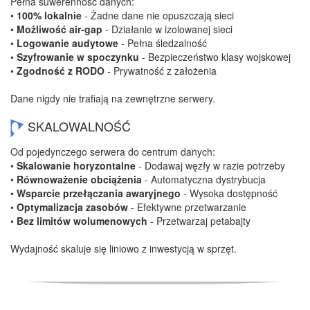
Pełna suwerenność danych:
•
100% lokalnie
- Żadne dane nie opuszczają sieci
•
Możliwość air-gap
- Działanie w izolowanej sieci
•
Logowanie audytowe
- Pełna śledzalność
•
Szyfrowanie w spoczynku
- Bezpieczeństwo klasy wojskowej
•
Zgodność z RODO
- Prywatność z założenia
Dane nigdy nie trafiają na zewnętrzne serwery.
SKALOWALNOŚĆ
Od pojedynczego serwera do centrum danych:
•
Skalowanie horyzontalne
- Dodawaj węzły w razie potrzeby
•
Równoważenie obciążenia
- Automatyczna dystrybucja
•
Wsparcie przełączania awaryjnego
- Wysoka dostępność
•
Optymalizacja zasobów
- Efektywne przetwarzanie
•
Bez limitów wolumenowych
- Przetwarzaj petabajty
Wydajność skaluje się liniowo z inwestycją w sprzęt.