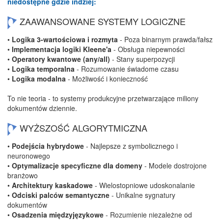
niedostępne gdzie indziej:
ZAAWANSOWANE SYSTEMY LOGICZNE
•
Logika 3-wartościowa i rozmyta
- Poza binarnym prawda/fałsz
•
Implementacja logiki Kleene'a
- Obsługa niepewności
•
Operatory kwantowe (any/all)
- Stany superpozycji
•
Logika temporalna
- Rozumowanie świadome czasu
•
Logika modalna
- Możliwość i konieczność
To nie teoria - to systemy produkcyjne przetwarzające miliony
dokumentów dziennie.
WYŻSZOŚĆ ALGORYTMICZNA
•
Podejścia hybrydowe
- Najlepsze z symbolicznego i
neuronowego
•
Optymalizacje specyficzne dla domeny
- Modele dostrojone
branżowo
•
Architektury kaskadowe
- Wielostopniowe udoskonalanie
•
Odciski palców semantyczne
- Unikalne sygnatury
dokumentów
•
Osadzenia międzyjęzykowe
- Rozumienie niezależne od