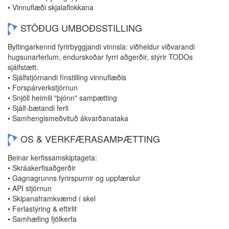
• Vinnuflæði skjalaflokkana
STÖÐUG UMBOÐSSTILLING
Byltingarkennd fyrirbyggjandi vinnsla: viðheldur viðvarandi
hugsunarferlum, endurskoðar fyrri aðgerðir, stýrir TODOs
sjálfstætt.
• Sjálfstjórnandi fínstilling vinnuflæðis
• Forspárverkstjórnun
• Snjöll heimili "þjónn" samþætting
• Sjálf-bætandi ferli
• Samhengismeðvituð ákvarðanataka
OS & VERKFÆRASAMÞÆTTING
Beinar kerfissamskiptageta:
• Skráakerfisaðgerðir
• Gagnagrunns fyrirspurnir og uppfærslur
• API stjórnun
• Skipanaframkvæmd í skel
• Ferlastýring & eftirlit
• Samhæfing fjölkerfa