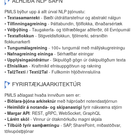
ALHLIÐA NLP SAFN
PMLS býður upp á allt úrval NLP þjónustu:
•
Textasamantekt
- Bæði útdráttarstefnur og abstrakt nálgun
•
Tilfinningagreining
- Þáttabundin, fjölflokka, iðnaðarsértæk
•
Vélþýðing
- Taugakerfa- og tölfræðilegar aðferðir, öll Evrópumál
•
Textaflokkun
- Stigveldisflokkun, fjölmerki, sérsniðin
flokkunarkerfi
•
Tungumálagreining
- 100+ tungumál með mállýskugreiningu
•
Nafnagreining eininga
- Sérhæfðar einingar
•
Upplýsingaútdráttur
- Skipulögð gögn úr óskipulögðum texta
•
Efnislíkan
- Kraftmikil efnisuppgötvun og rakning
•
Tal2Texti / Texti2Tal
- Fullkomin hljóðvinnslulína
FYRIRTÆKJAARKITEKTÚR
PMLS aðlagast hvaða innviðum sem er:
•
Biðlara-þjóna arkitektúr
með háþróaðri notendastjórnun
•
Heimildir á notanda- og skipanastigi
fyrir nákvæma stjórn
•
Margar API
: REST, gRPC, WebSocket, GraphQL
•
Lárétt sköl
- Vinnur úr ótakmörkuðu magni skjala
•
Tilbúið fyrir samþættingu
- SAP, SharePoint, miðastöðvar,
tölvupóstþjónar