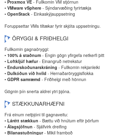
•
Proxmox VE
- Fullkomin VM stjórnun
•
VMware vSphere
- Sýndarvæðing fyrirtækja
•
OpenStack
- Einkaskýjauppsetning
Foruppsettar VMs tiltækar fyrir skjóta uppsetningu.
ÖRYGGI & FRIÐHELGI
Fullkomin gagnaöryggi:
•
100% á staðnum
- Engin gögn yfirgefa netkerfi þitt
•
Loftkljúf hæfur
- Einangruð netrekstur
•
Endurskoðunarskráning
- Fullkomin rekjanleiki
•
Dulkóðun við hvíld
- Hernaðaröryggisflokka
•
GDPR samræmd
- Friðhelgi með hönnun
Gögnin þín snerta aldrei ytri þjóna.
STÆKKUNARHÆFNI
Frá einum netþjóni til gagnaveitu:
•
Lárétt stækkun
- Bættu við hnútum eftir þörfum
•
Álagsjöfnun
- Sjálfvirk dreifing
•
Bilanastuðningur
- Mikil framboð