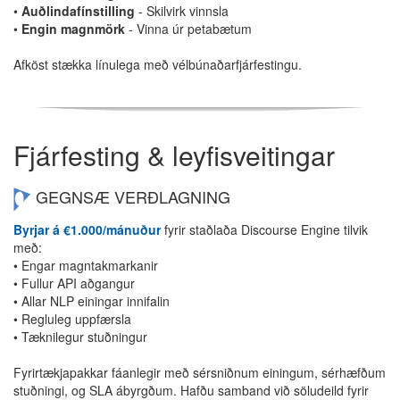
•
Auðlindafínstilling
- Skilvirk vinnsla
•
Engin magnmörk
- Vinna úr petabætum
Afköst stækka línulega með vélbúnaðarfjárfestingu.
Fjárfesting & leyfisveitingar
GEGNSÆ VERÐLAGNING
Byrjar á €1.000/mánuður
fyrir staðlaða Discourse Engine tilvik
með:
• Engar magntakmarkanir
• Fullur API aðgangur
• Allar NLP einingar innifalin
• Regluleg uppfærsla
• Tæknilegur stuðningur
Fyrirtækjapakkar fáanlegir með sérsniðnum einingum, sérhæfðum
stuðningi, og SLA ábyrgðum. Hafðu samband við söludeild fyrir