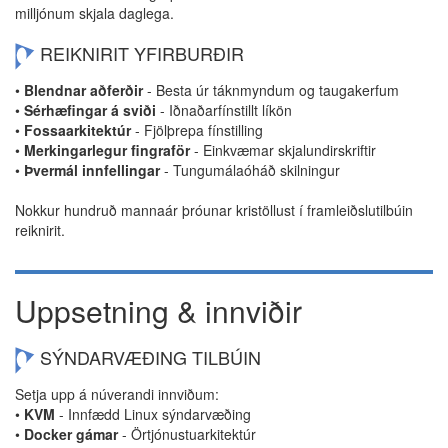
milljónum skjala daglega.
REIKNIRIT YFIRBURÐIR
•
Blendnar aðferðir
- Besta úr táknmyndum og taugakerfum
•
Sérhæfingar á sviði
- Iðnaðarfínstillt líkön
•
Fossaarkitektúr
- Fjölþrepa fínstilling
•
Merkingarlegur fingraför
- Einkvæmar skjalundirskriftir
•
Þvermál innfellingar
- Tungumálaóháð skilningur
Nokkur hundruð mannaár þróunar kristöllust í framleiðslutilbúin
reiknirit.
Uppsetning & innviðir
SÝNDARVÆÐING TILBÚIN
Setja upp á núverandi innviðum:
•
KVM
- Innfædd Linux sýndarvæðing
•
Docker gámar
- Örtjónustuarkitektúr