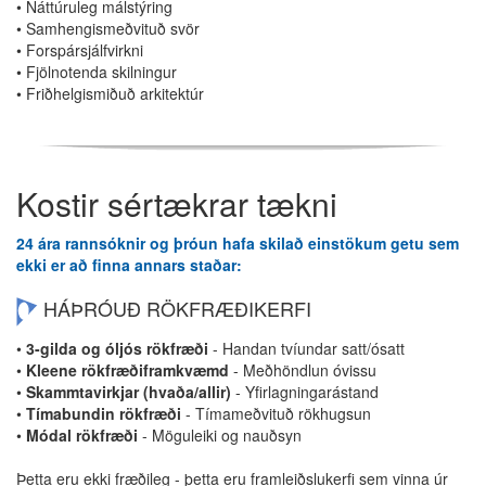
• Náttúruleg málstýring
• Samhengismeðvituð svör
• Forspársjálfvirkni
• Fjölnotenda skilningur
• Friðhelgismiðuð arkitektúr
Kostir sértækrar tækni
24 ára rannsóknir og þróun hafa skilað einstökum getu sem
ekki er að finna annars staðar:
HÁÞRÓUÐ RÖKFRÆÐIKERFI
•
3-gilda og óljós rökfræði
- Handan tvíundar satt/ósatt
•
Kleene rökfræðiframkvæmd
- Meðhöndlun óvissu
•
Skammtavirkjar (hvaða/allir)
- Yfirlagningarástand
•
Tímabundin rökfræði
- Tímameðvituð rökhugsun
•
Módal rökfræði
- Möguleiki og nauðsyn
Þetta eru ekki fræðileg - þetta eru framleiðslukerfi sem vinna úr