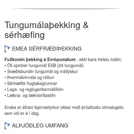
Tungumálaþekking &
sérhæfing
EMEA SÉRFRÆÐIÞEKKING
Fullkomin þekking á Evrópumálum
- ekki bara helstu málin:
• Öll opinber tungumál ESB (24 tungumál)
• Svæðisbundin tungumál og mállýskur
• Þvermálvinnsla og röðun
• Sérhæfðir hugtakagrunnar
• Laga- og reglugerðarmállíkön
• Lækna- og tækniorðasöfn
Enska er áfram kjarnastyrkur okkar með þróaðustu vinnslugetu
sem völ er á í dag.
ALÞJÓÐLEG UMFANG