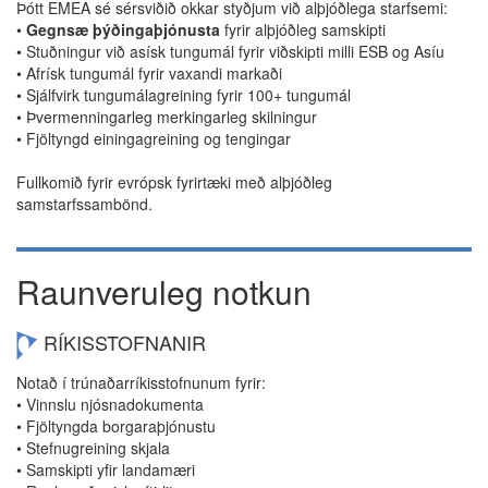
Þótt EMEA sé sérsviðið okkar styðjum við alþjóðlega starfsemi:
•
Gegnsæ þýðingaþjónusta
fyrir alþjóðleg samskipti
• Stuðningur við asísk tungumál fyrir viðskipti milli ESB og Asíu
• Afrísk tungumál fyrir vaxandi markaði
• Sjálfvirk tungumálagreining fyrir 100+ tungumál
• Þvermenningarleg merkingarleg skilningur
• Fjöltyngd einingagreining og tengingar
Fullkomið fyrir evrópsk fyrirtæki með alþjóðleg
samstarfssambönd.
Raunveruleg notkun
RÍKISSTOFNANIR
Notað í trúnaðarríkisstofnunum fyrir:
• Vinnslu njósnadokumenta
• Fjöltyngda borgaraþjónustu
• Stefnugreining skjala
• Samskipti yfir landamæri