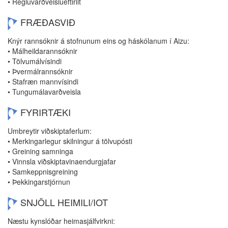
• Regluvarðveislueftirlit
FRÆÐASVIÐ
Knýr rannsóknir á stofnunum eins og háskólanum í Aizu:
• Málheildarannsóknir
• Tölvumálvísindi
• Þvermálrannsóknir
• Stafræn mannvísindi
• Tungumálavarðveisla
FYRIRTÆKI
Umbreytir viðskiptaferlum:
• Merkingarlegur skilningur á tölvupósti
• Greining samninga
• Vinnsla viðskiptavinaendurgjafar
• Samkeppnisgreining
• Þekkingarstjórnun
SNJÖLL HEIMILI/IOT
Næstu kynslóðar heimasjálfvirkni: