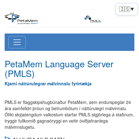
🇮🇸
▼
PetaMem Language Server
(PMLS)
Kjarni náttúrulegrar málvinnslu fyrirtækja
PMLS er flaggskipshugbúnaður PetaMem, sem endurspeglar 24
ára samfelldri þróun og betrumbótum í náttúrulegri málvinnslu.
Ólíkt skýjatengdum valkostum starfar PMLS algjörlega á staðnum,
tryggir fullkomið gagnaöryggi en veitir óviðjafnanlega
málvinnslugetu.