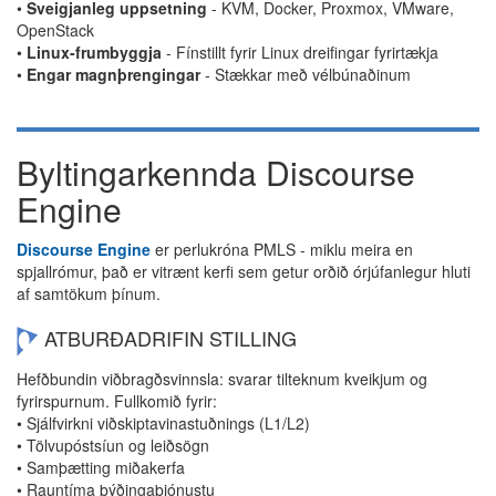
•
Sveigjanleg uppsetning
- KVM, Docker, Proxmox, VMware,
OpenStack
•
Linux-frumbyggja
- Fínstillt fyrir Linux dreifingar fyrirtækja
•
Engar magnþrengingar
- Stækkar með vélbúnaðinum
Byltingarkennda Discourse
Engine
Discourse Engine
er perlukróna PMLS - miklu meira en
spjallrómur, það er vitrænt kerfi sem getur orðið órjúfanlegur hluti
af samtökum þínum.
ATBURÐADRIFIN STILLING
Hefðbundin viðbragðsvinnsla: svarar tilteknum kveikjum og
fyrirspurnum. Fullkomið fyrir:
• Sjálfvirkni viðskiptavinastuðnings (L1/L2)
• Tölvupóstsíun og leiðsögn
• Samþætting miðakerfa
• Rauntíma þýðingaþjónustu