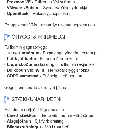
•
Proxmox VE
- Fullkomin VM stjórnun
•
VMware vSphere
- Sýndarvæðing fyrirtækja
•
OpenStack
- Einkaskýjauppsetning
Foruppsettar VMs tiltækar fyrir skjóta uppsetningu.
ÖRYGGI & FRIÐHELGI
Fullkomin gagnaöryggi:
•
100% á staðnum
- Engin gögn yfirgefa netkerfi þitt
•
Loftkljúf hæfur
- Einangruð netrekstur
•
Endurskoðunarskráning
- Fullkomin rekjanleiki
•
Dulkóðun við hvíld
- Hernaðaröryggisflokka
•
GDPR samræmd
- Friðhelgi með hönnun
Gögnin þín snerta aldrei ytri þjóna.
STÆKKUNARHÆFNI
Frá einum netþjóni til gagnaveitu:
•
Lárétt stækkun
- Bættu við hnútum eftir þörfum
•
Álagsjöfnun
- Sjálfvirk dreifing
•
Bilanastuðningur
- Mikil framboð