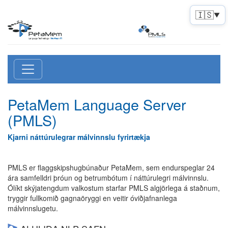
🇮🇸
▼
PetaMem Language Server
(PMLS)
Kjarni náttúrulegrar málvinnslu fyrirtækja
PMLS er flaggskipshugbúnaður PetaMem, sem endurspeglar 24
ára samfelldri þróun og betrumbótum í náttúrulegri málvinnslu.
Ólíkt skýjatengdum valkostum starfar PMLS algjörlega á staðnum,
tryggir fullkomið gagnaöryggi en veitir óviðjafnanlega
málvinnslugetu.