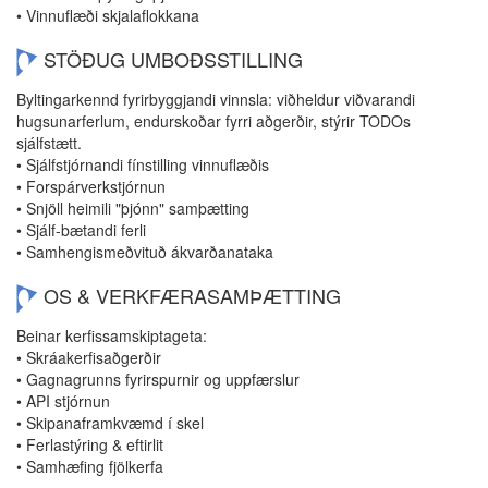
• Vinnuflæði skjalaflokkana
STÖÐUG UMBOÐSSTILLING
Byltingarkennd fyrirbyggjandi vinnsla: viðheldur viðvarandi
hugsunarferlum, endurskoðar fyrri aðgerðir, stýrir TODOs
sjálfstætt.
• Sjálfstjórnandi fínstilling vinnuflæðis
• Forspárverkstjórnun
• Snjöll heimili "þjónn" samþætting
• Sjálf-bætandi ferli
• Samhengismeðvituð ákvarðanataka
OS & VERKFÆRASAMÞÆTTING
Beinar kerfissamskiptageta:
• Skráakerfisaðgerðir
• Gagnagrunns fyrirspurnir og uppfærslur
• API stjórnun
• Skipanaframkvæmd í skel
• Ferlastýring & eftirlit
• Samhæfing fjölkerfa