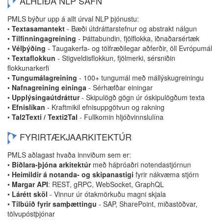
ALHLIÐA NLP SAFN
PMLS býður upp á allt úrval NLP þjónustu:
•
Textasamantekt
- Bæði útdráttarstefnur og abstrakt nálgun
•
Tilfinningagreining
- Þáttabundin, fjölflokka, iðnaðarsértæk
•
Vélþýðing
- Taugakerfa- og tölfræðilegar aðferðir, öll Evrópumál
•
Textaflokkun
- Stigveldisflokkun, fjölmerki, sérsniðin
flokkunarkerfi
•
Tungumálagreining
- 100+ tungumál með mállýskugreiningu
•
Nafnagreining eininga
- Sérhæfðar einingar
•
Upplýsingaútdráttur
- Skipulögð gögn úr óskipulögðum texta
•
Efnislíkan
- Kraftmikil efnisuppgötvun og rakning
•
Tal2Texti / Texti2Tal
- Fullkomin hljóðvinnslulína
FYRIRTÆKJAARKITEKTÚR
PMLS aðlagast hvaða innviðum sem er:
•
Biðlara-þjóna arkitektúr
með háþróaðri notendastjórnun
•
Heimildir á notanda- og skipanastigi
fyrir nákvæma stjórn
•
Margar API
: REST, gRPC, WebSocket, GraphQL
•
Lárétt sköl
- Vinnur úr ótakmörkuðu magni skjala
•
Tilbúið fyrir samþættingu
- SAP, SharePoint, miðastöðvar,
tölvupóstþjónar