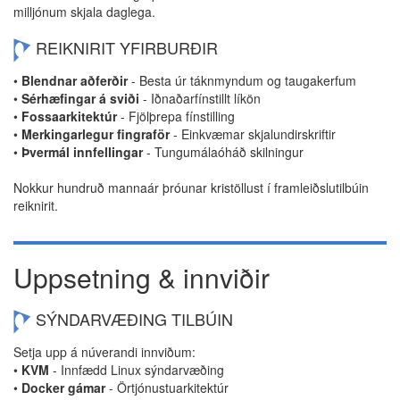
milljónum skjala daglega.
REIKNIRIT YFIRBURÐIR
•
Blendnar aðferðir
- Besta úr táknmyndum og taugakerfum
•
Sérhæfingar á sviði
- Iðnaðarfínstillt líkön
•
Fossaarkitektúr
- Fjölþrepa fínstilling
•
Merkingarlegur fingraför
- Einkvæmar skjalundirskriftir
•
Þvermál innfellingar
- Tungumálaóháð skilningur
Nokkur hundruð mannaár þróunar kristöllust í framleiðslutilbúin
reiknirit.
Uppsetning & innviðir
SÝNDARVÆÐING TILBÚIN
Setja upp á núverandi innviðum:
•
KVM
- Innfædd Linux sýndarvæðing
•
Docker gámar
- Örtjónustuarkitektúr