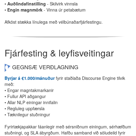
•
Auðlindafínstilling
- Skilvirk vinnsla
•
Engin magnmörk
- Vinna úr petabætum
Afköst stækka línulega með vélbúnaðarfjárfestingu.
Fjárfesting & leyfisveitingar
GEGNSÆ VERÐLAGNING
Byrjar á €1.000/mánuður
fyrir staðlaða Discourse Engine tilvik
með:
• Engar magntakmarkanir
• Fullur API aðgangur
• Allar NLP einingar innifalin
• Regluleg uppfærsla
• Tæknilegur stuðningur
Fyrirtækjapakkar fáanlegir með sérsniðnum einingum, sérhæfðum
stuðningi, og SLA ábyrgðum. Hafðu samband við söludeild fyrir