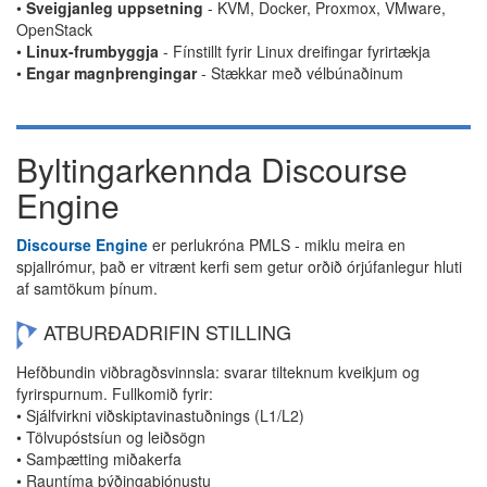
•
Sveigjanleg uppsetning
- KVM, Docker, Proxmox, VMware,
OpenStack
•
Linux-frumbyggja
- Fínstillt fyrir Linux dreifingar fyrirtækja
•
Engar magnþrengingar
- Stækkar með vélbúnaðinum
Byltingarkennda Discourse
Engine
Discourse Engine
er perlukróna PMLS - miklu meira en
spjallrómur, það er vitrænt kerfi sem getur orðið órjúfanlegur hluti
af samtökum þínum.
ATBURÐADRIFIN STILLING
Hefðbundin viðbragðsvinnsla: svarar tilteknum kveikjum og
fyrirspurnum. Fullkomið fyrir:
• Sjálfvirkni viðskiptavinastuðnings (L1/L2)
• Tölvupóstsíun og leiðsögn
• Samþætting miðakerfa
• Rauntíma þýðingaþjónustu