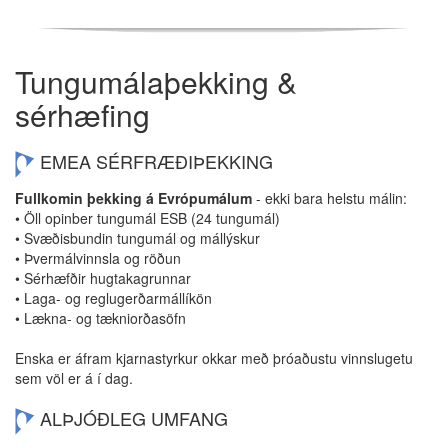
Tungumálaþekking &
sérhæfing
EMEA SÉRFRÆÐIÞEKKING
Fullkomin þekking á Evrópumálum
- ekki bara helstu málin:
• Öll opinber tungumál ESB (24 tungumál)
• Svæðisbundin tungumál og mállýskur
• Þvermálvinnsla og röðun
• Sérhæfðir hugtakagrunnar
• Laga- og reglugerðarmállíkön
• Lækna- og tækniorðasöfn
Enska er áfram kjarnastyrkur okkar með þróaðustu vinnslugetu
sem völ er á í dag.
ALÞJÓÐLEG UMFANG