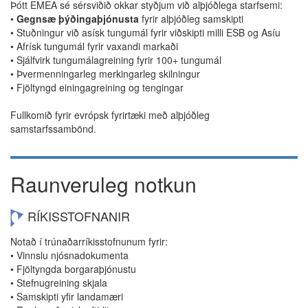
Þótt EMEA sé sérsviðið okkar styðjum við alþjóðlega starfsemi:
•
Gegnsæ þýðingaþjónusta
fyrir alþjóðleg samskipti
• Stuðningur við asísk tungumál fyrir viðskipti milli ESB og Asíu
• Afrísk tungumál fyrir vaxandi markaði
• Sjálfvirk tungumálagreining fyrir 100+ tungumál
• Þvermenningarleg merkingarleg skilningur
• Fjöltyngd einingagreining og tengingar
Fullkomið fyrir evrópsk fyrirtæki með alþjóðleg
samstarfssambönd.
Raunveruleg notkun
RÍKISSTOFNANIR
Notað í trúnaðarríkisstofnunum fyrir:
• Vinnslu njósnadokumenta
• Fjöltyngda borgaraþjónustu
• Stefnugreining skjala
• Samskipti yfir landamæri