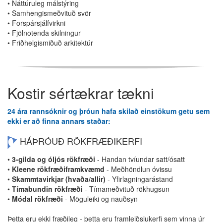
• Náttúruleg málstýring
• Samhengismeðvituð svör
• Forspársjálfvirkni
• Fjölnotenda skilningur
• Friðhelgismiðuð arkitektúr
Kostir sértækrar tækni
24 ára rannsóknir og þróun hafa skilað einstökum getu sem
ekki er að finna annars staðar:
HÁÞRÓUÐ RÖKFRÆÐIKERFI
•
3-gilda og óljós rökfræði
- Handan tvíundar satt/ósatt
•
Kleene rökfræðiframkvæmd
- Meðhöndlun óvissu
•
Skammtavirkjar (hvaða/allir)
- Yfirlagningarástand
•
Tímabundin rökfræði
- Tímameðvituð rökhugsun
•
Módal rökfræði
- Möguleiki og nauðsyn
Þetta eru ekki fræðileg - þetta eru framleiðslukerfi sem vinna úr