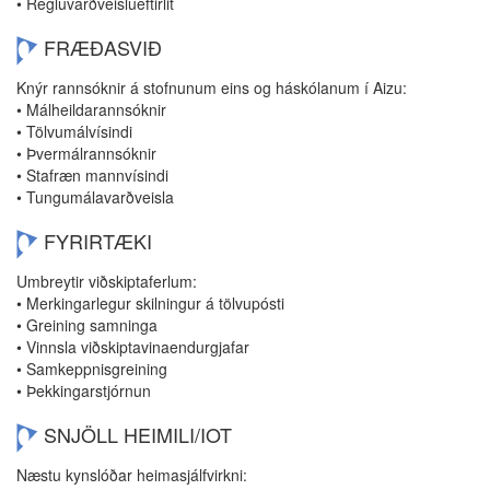
• Regluvarðveislueftirlit
FRÆÐASVIÐ
Knýr rannsóknir á stofnunum eins og háskólanum í Aizu:
• Málheildarannsóknir
• Tölvumálvísindi
• Þvermálrannsóknir
• Stafræn mannvísindi
• Tungumálavarðveisla
FYRIRTÆKI
Umbreytir viðskiptaferlum:
• Merkingarlegur skilningur á tölvupósti
• Greining samninga
• Vinnsla viðskiptavinaendurgjafar
• Samkeppnisgreining
• Þekkingarstjórnun
SNJÖLL HEIMILI/IOT
Næstu kynslóðar heimasjálfvirkni: