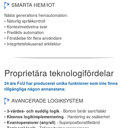
SMARTA HEM/IOT
Nästa generations hemautomation:
• Naturlig språkkontroll
• Kontextmedvetna svar
• Prediktiv automation
• Förståelse för flera användare
• Integritetsfokuserad arkitektur
Proprietära teknologifördelar
24 års FoU har producerat unika funktioner som inte finns
tillgängliga någon annanstans:
AVANCERADE LOGIKSYSTEM
•
3-värdes- och suddig logik
- Bortom binär sant/falskt
•
Kleenes logikimplementering
- Hantering av osäkerhet
•
Kvantoperatorer (any/all)
- Superpositionstillstånd
•
Temporal logik
- Tidsmedveten resonemang