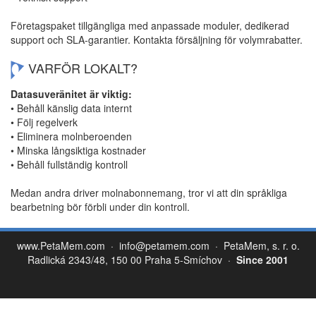
Företagspaket tillgängliga med anpassade moduler, dedikerad
support och SLA-garantier. Kontakta försäljning för volymrabatter.
VARFÖR LOKALT?
Datasuveränitet är viktig:
• Behåll känslig data internt
• Följ regelverk
• Eliminera molnberoenden
• Minska långsiktiga kostnader
• Behåll fullständig kontroll
Medan andra driver molnabonnemang, tror vi att din språkliga
bearbetning bör förbli under din kontroll.
www.PetaMem.com
·
info@petamem.com
· PetaMem, s. r. o.
Radlická 2343/48, 150 00 Praha 5-Smíchov ·
Since 2001