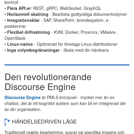
kontroll
•
Flera API:er
: REST, gRPC, WebSocket, GraphQL
•
Horisontell skalning
- Bearbeta godtyckliga dokumentvolymer
•
Integrationsklar
- SAP, SharePoint, ärendesystem, e-
postservrar
•
Flexibel driftsättning
- KVM, Docker, Proxmox, VMware,
OpenStack
•
Linux-native
- Optimerad för företags-Linux-distributioner
•
Inga volymbegränsningar
- Skala med din hårdvara
Den revolutionerande
Discourse Engine
Discourse Engine
är PMLS kronjuvel - mycket mer än en
chatbot, det är ett kognitivt system som kan bli en integrerad del
av din organisation.
HÄNDELSEDRIVEN LÄGE
Traditionell reaktiv bearbetning: svarar på specifika triggers och