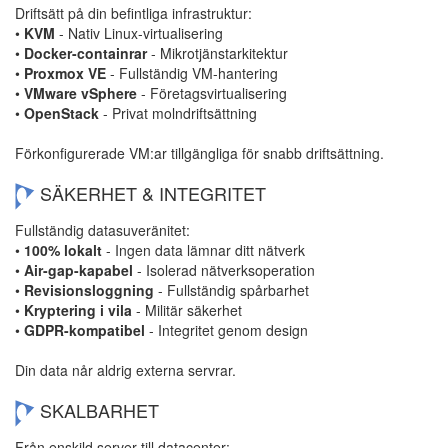
Driftsätt på din befintliga infrastruktur:
•
KVM
- Nativ Linux-virtualisering
•
Docker-containrar
- Mikrotjänstarkitektur
•
Proxmox VE
- Fullständig VM-hantering
•
VMware vSphere
- Företagsvirtualisering
•
OpenStack
- Privat molndriftsättning
Förkonfigurerade VM:ar tillgängliga för snabb driftsättning.
SÄKERHET & INTEGRITET
Fullständig datasuveränitet:
•
100% lokalt
- Ingen data lämnar ditt nätverk
•
Air-gap-kapabel
- Isolerad nätverksoperation
•
Revisionsloggning
- Fullständig spårbarhet
•
Kryptering i vila
- Militär säkerhet
•
GDPR-kompatibel
- Integritet genom design
Din data når aldrig externa servrar.
SKALBARHET
Från enskild server till datacenter: