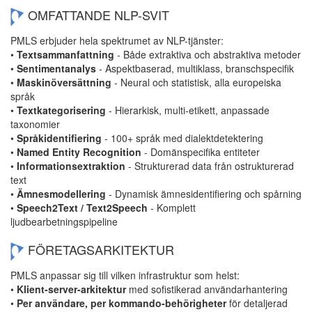
OMFATTANDE NLP-SVIT
PMLS erbjuder hela spektrumet av NLP-tjänster:
•
Textsammanfattning
- Både extraktiva och abstraktiva metoder
•
Sentimentanalys
- Aspektbaserad, multiklass, branschspecifik
•
Maskinöversättning
- Neural och statistisk, alla europeiska
språk
•
Textkategorisering
- Hierarkisk, multi-etikett, anpassade
taxonomier
•
Språkidentifiering
- 100+ språk med dialektdetektering
•
Named Entity Recognition
- Domänspecifika entiteter
•
Informationsextraktion
- Strukturerad data från ostrukturerad
text
•
Ämnesmodellering
- Dynamisk ämnesidentifiering och spårning
•
Speech2Text / Text2Speech
- Komplett
ljudbearbetningspipeline
FÖRETAGSARKITEKTUR
PMLS anpassar sig till vilken infrastruktur som helst:
•
Klient-server-arkitektur
med sofistikerad användarhantering
•
Per användare, per kommando-behörigheter
för detaljerad