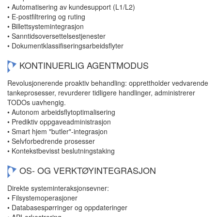
• Automatisering av kundesupport (L1/L2)
• E-postfiltrering og ruting
• Billettsystemintegrasjon
• Sanntidsoversettelsestjenester
• Dokumentklassifiseringsarbeidsflyter
KONTINUERLIG AGENTMODUS
Revolusjonerende proaktiv behandling: opprettholder vedvarende
tankeprosesser, revurderer tidligere handlinger, administrerer
TODOs uavhengig.
• Autonom arbeidsflytoptimalisering
• Prediktiv oppgaveadministrasjon
• Smart hjem "butler"-integrasjon
• Selvforbedrende prosesser
• Kontekstbevisst beslutningstaking
OS- OG VERKTØYINTEGRASJON
Direkte systeminteraksjonsevner:
• Filsystemoperasjoner
• Databasespørringer og oppdateringer
• API-orkestrering