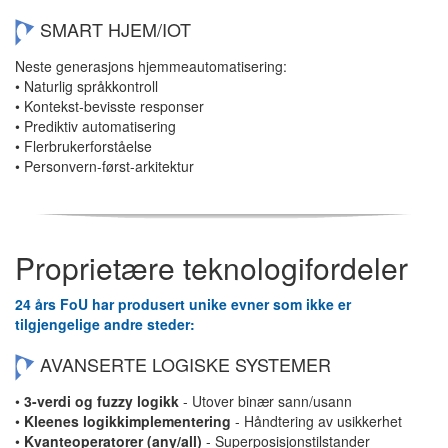
SMART HJEM/IOT
Neste generasjons hjemmeautomatisering:
• Naturlig språkkontroll
• Kontekst-bevisste responser
• Prediktiv automatisering
• Flerbrukerforståelse
• Personvern-først-arkitektur
Proprietære teknologifordeler
24 års FoU har produsert unike evner som ikke er
tilgjengelige andre steder:
AVANSERTE LOGISKE SYSTEMER
•
3-verdi og fuzzy logikk
- Utover binær sann/usann
•
Kleenes logikkimplementering
- Håndtering av usikkerhet
•
Kvanteoperatorer (any/all)
- Superposisjonstilstander