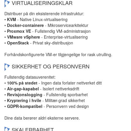
VIRTUALISERINGSKLAR
Distribuer på din eksisterende infrastruktur:
•
KVM
- Native Linux-virtualisering
•
Docker-containere
- Mikroservicearkitektur
•
Proxmox VE
- Fullstendig VM-administrasjon
•
VMware vSphere
- Enterprise-virtualisering
•
OpenStack
- Privat sky-distribusjon
Forhåndskonfigurerte VM-er tilgjengelige for rask utrulling.
SIKKERHET OG PERSONVERN
Fullstendig datasuverenitet:
•
100% på stedet
- Ingen data forlater nettverket ditt
•
Air-gap-kapabel
- Isolert nettverksdrift
•
Revisjonslogging
- Fullstendig sporbarhet
•
Kryptering i hvile
- Militær-grad sikkerhet
•
GDPR-kompatibel
- Personvern ved design
Dine data berører aldri eksterne servere.
SKALERBARHET