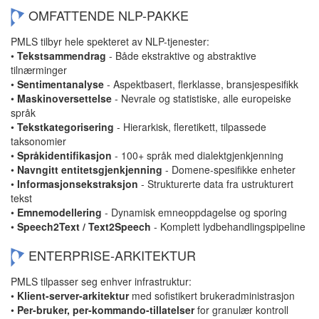
OMFATTENDE NLP-PAKKE
PMLS tilbyr hele spekteret av NLP-tjenester:
•
Tekstsammendrag
- Både ekstraktive og abstraktive
tilnærminger
•
Sentimentanalyse
- Aspektbasert, flerklasse, bransjespesifikk
•
Maskinoversettelse
- Nevrale og statistiske, alle europeiske
språk
•
Tekstkategorisering
- Hierarkisk, fleretikett, tilpassede
taksonomier
•
Språkidentifikasjon
- 100+ språk med dialektgjenkjenning
•
Navngitt entitetsgjenkjenning
- Domene-spesifikke enheter
•
Informasjonsekstraksjon
- Strukturerte data fra ustrukturert
tekst
•
Emnemodellering
- Dynamisk emneoppdagelse og sporing
•
Speech2Text / Text2Speech
- Komplett lydbehandlingspipeline
ENTERPRISE-ARKITEKTUR
PMLS tilpasser seg enhver infrastruktur:
•
Klient-server-arkitektur
med sofistikert brukeradministrasjon
•
Per-bruker, per-kommando-tillatelser
for granulær kontroll