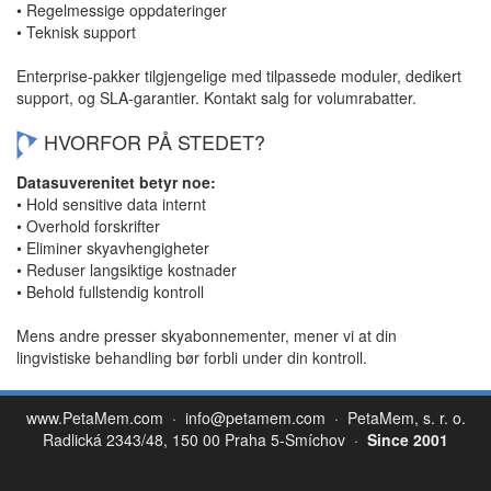
• Regelmessige oppdateringer
• Teknisk support
Enterprise-pakker tilgjengelige med tilpassede moduler, dedikert
support, og SLA-garantier. Kontakt salg for volumrabatter.
HVORFOR PÅ STEDET?
Datasuverenitet betyr noe:
• Hold sensitive data internt
• Overhold forskrifter
• Eliminer skyavhengigheter
• Reduser langsiktige kostnader
• Behold fullstendig kontroll
Mens andre presser skyabonnementer, mener vi at din
lingvistiske behandling bør forbli under din kontroll.
www.PetaMem.com
·
info@petamem.com
· PetaMem, s. r. o.
Radlická 2343/48, 150 00 Praha 5-Smíchov ·
Since 2001