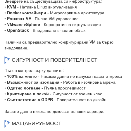
Внедрете на съществуващата си инфраструктура:
•
KVM
- Нативна Linux виртуализация
•
Docker контейнери
- Микросервизна архитектура
•
Proxmox VE
- Пълно VM управление
•
VMware vSphere
- Корпоративна виртуализация
•
OpenStack
- Внедряване в частен облак
Налични са предварително конфигурирани VM за бързо
внедряване.
СИГУРНОСТ И ПОВЕРИТЕЛНОСТ
Пълен контрол върху данните:
•
100% на място
- Никакви данни не напускат вашата мрежа
•
Възможност за изолация
- Работа в изолирана мрежа
•
Одитно логване
- Пълна проследимост
•
Криптиране в покой
- Сигурност от военен клас
•
Съответствие с GDPR
- Поверителност по дизайн
Вашите данни никога не докосват външни сървъри.
МАЩАБИРУЕМОСТ