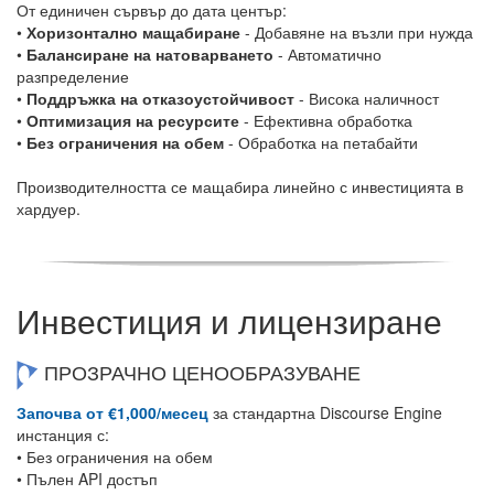
От единичен сървър до дата център:
•
Хоризонтално мащабиране
- Добавяне на възли при нужда
•
Балансиране на натоварването
- Автоматично
разпределение
•
Поддръжка на отказоустойчивост
- Висока наличност
•
Оптимизация на ресурсите
- Ефективна обработка
•
Без ограничения на обем
- Обработка на петабайти
Производителността се мащабира линейно с инвестицията в
хардуер.
Инвестиция и лицензиране
ПРОЗРАЧНО ЦЕНООБРАЗУВАНЕ
Започва от €1,000/месец
за стандартна Discourse Engine
инстанция с:
• Без ограничения на обем
• Пълен API достъп