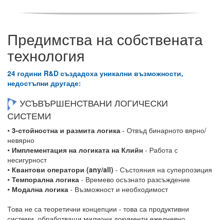
Предимства на собствената
технология
24 години R&D създадоха уникални възможности,
недостъпни другаде:
УСЪВЪРШЕНСТВАНИ ЛОГИЧЕСКИ
СИСТЕМИ
•
3-стойностна и размита логика
- Отвъд бинарното вярно/
невярно
•
Имплементация на логиката на Клийн
- Работа с
несигурност
•
Квантови оператори (any/all)
- Състояния на суперпозиция
•
Темпорална логика
- Времево осъзнато разсъждение
•
Модална логика
- Възможност и необходимост
Това не са теоретични концепции - това са продуктивни
системи, обработващи милиони документи ежедневно.