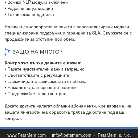
• Всички NLP модули включени
• Редовни актуализации
• Техническа поддръжка
Налични са корпоративни пакети с персонализирани модули,
специализирана поддръжка и гаранции за SLA. Свържете се с
продажбите за отстъпки при обем.
ЗАЩО НА МЯСТО?
Контролът върху данните е важен:
• Пазете чувствителни данни вътрешно
• Съответствайте с регулациите
• Елиминирайте зависимостта от облака
• Намалете дългосрочните разходи
• Поддържайте пълен контрол
Докато другите налагат облачни абонаменти, ние вярваме, че
вашата лингвистична обработка трябва да остане под ваш
контрол.
www.PetaMem.com
·
info@petamem.com
· PetaMem, s. r. o.