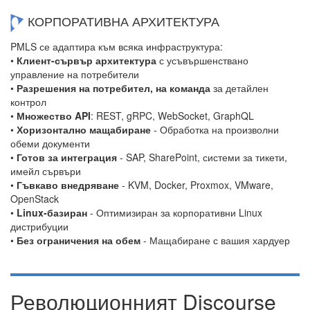
КОРПОРАТИВНА АРХИТЕКТУРА
PMLS се адаптира към всяка инфраструктура:
•
Клиент-сървър архитектура
с усъвършенствано
управление на потребители
•
Разрешения на потребител, на команда
за детайлен
контрол
•
Множество API
: REST, gRPC, WebSocket, GraphQL
•
Хоризонтално мащабиране
- Обработка на произволни
обеми документи
•
Готов за интеграция
- SAP, SharePoint, системи за тикети,
имейл сървъри
•
Гъвкаво внедряване
- KVM, Docker, Proxmox, VMware,
OpenStack
•
Linux-базиран
- Оптимизиран за корпоративни Linux
дистрибуции
•
Без ограничения на обем
- Мащабиране с вашия хардуер
Революционният Discourse