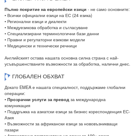
Пълно покритие на европейски езици
- не само основните:
• Всички официални езици на ЕС (24 езика)
• Регионални езици и диалекти
• Междуезикова обработка и съгласуване
• Специализирани терминологични бази данни
• Правни и регулаторни езикови модели
• Медицински и технически речници
Английският остава нашата основна силна страна с най-
усъвършенстваните възможности за обработка, налични днес.
ГЛОБАЛЕН ОБХВАТ
Докато EMEA е нашата специалност, поддържаме глобални
операции:
•
Прозрачни услуги за превод
за международна
комуникация
• Поддръжка на азиатски езици за бизнес кореспонденция ЕС-
Азия
• Възможности за африкански езици за нововъзникващи
пазари
• Автоматично разпознаване на езици за 100+ езика