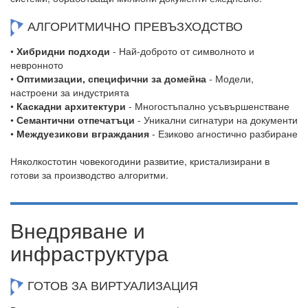
АЛГОРИТМИЧНО ПРЕВЪЗХОДСТВО
•
Хибридни подходи
- Най-доброто от символното и
невронното
•
Оптимизации, специфични за домейна
- Модели,
настроени за индустрията
•
Каскадни архитектури
- Многостъпално усъвършенстване
•
Семантични отпечатъци
- Уникални сигнатури на документи
•
Междуезикови вграждания
- Езиково агностично разбиране
Няколкостотин човекогодини развитие, кристализирани в
готови за производство алгоритми.
Внедряване и
инфраструктура
ГОТОВ ЗА ВИРТУАЛИЗАЦИЯ