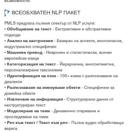
възможности.
ВСЕОБХВАТЕН NLP ПАКЕТ
PMLS предлага пълния спектър от NLP услуги:
•
Обобщаване на текст
- Екстрактивни и абстрактивни
подходи
•
Анализ на настроения
- Базиран на аспекти, многокласов,
индустриално специфичен
•
Машинен превод
- Невронен и статистически, всички
европейски езици
•
Категоризация на текст
- Йерархична, многоетикетна,
персонализирани таксономии
•
Идентификация на език
- 100+ езика с разпознаване на
диалекти
•
Разпознаване на именувани обекти
- Специфични за
домейна обекти
•
Извличане на информация
- Структурирани данни от
неструктуриран текст
•
Моделиране на теми
- Динамично откриване и
проследяване на теми
•
Реч към текст / Текст към реч
- Пълна аудио обработваща
верига