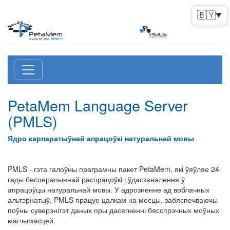
🇧🇾
▼
PetaMem Language Server
(PMLS)
Ядро карпаратыўнай апрацоўкі натуральнай мовы
PMLS - гэта галоўны праграмны пакет PetaMem, які ўяўляе 24
гады бесперапыннай распрацоўкі і ўдасканалення ў
апрацоўцы натуральнай мовы. У адрозненне ад воблачных
альтэрнатыў, PMLS працуе цалкам на месцы, забяспечваючы
поўны суверэнітэт даных пры дасягненні бясспрэчных моўных
магчымасцей.