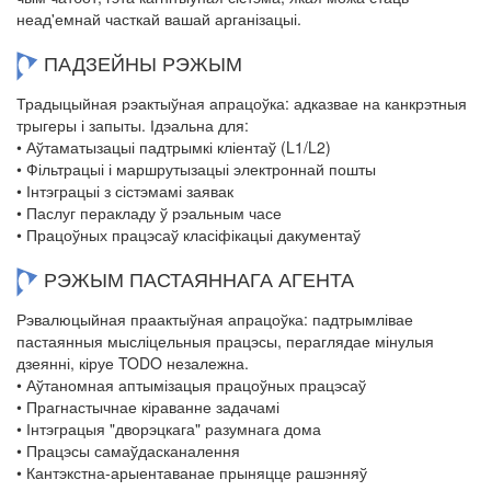
неад'емнай часткай вашай арганізацыі.
ПАДЗЕЙНЫ РЭЖЫМ
Традыцыйная рэактыўная апрацоўка: адказвае на канкрэтныя
трыгеры і запыты. Ідэальна для:
• Аўтаматызацыі падтрымкі кліентаў (L1/L2)
• Фільтрацыі і маршрутызацыі электроннай пошты
• Інтэграцыі з сістэмамі заявак
• Паслуг перакладу ў рэальным часе
• Працоўных працэсаў класіфікацыі дакументаў
РЭЖЫМ ПАСТАЯННАГА АГЕНТА
Рэвалюцыйная праактыўная апрацоўка: падтрымлівае
пастаянныя мысліцельныя працэсы, пераглядае мінулыя
дзеянні, кіруе TODO незалежна.
• Аўтаномная аптымізацыя працоўных працэсаў
• Прагнастычнае кіраванне задачамі
• Інтэграцыя "дворэцкага" разумнага дома
• Працэсы самаўдасканалення
• Кантэкстна-арыентаванае прыняцце рашэнняў