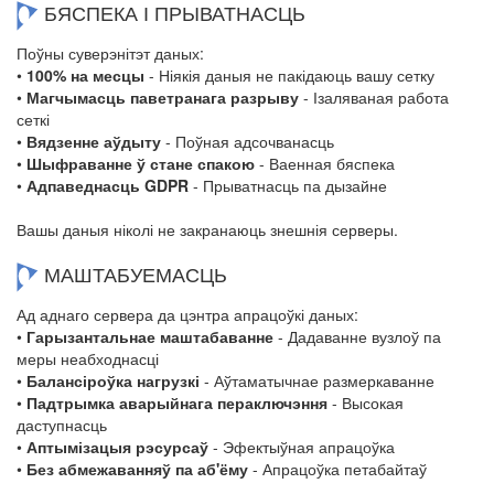
БЯСПЕКА І ПРЫВАТНАСЦЬ
Поўны суверэнітэт даных:
•
100% на месцы
- Ніякія даныя не пакідаюць вашу сетку
•
Магчымасць паветранага разрыву
- Ізаляваная работа
сеткі
•
Вядзенне аўдыту
- Поўная адсочванасць
•
Шыфраванне ў стане спакою
- Ваенная бяспека
•
Адпаведнасць GDPR
- Прыватнасць па дызайне
Вашы даныя ніколі не закранаюць знешнія серверы.
МАШТАБУЕМАСЦЬ
Ад аднаго сервера да цэнтра апрацоўкі даных:
•
Гарызантальнае маштабаванне
- Дадаванне вузлоў па
меры неабходнасці
•
Балансіроўка нагрузкі
- Аўтаматычнае размеркаванне
•
Падтрымка аварыйнага пераключэння
- Высокая
даступнасць
•
Аптымізацыя рэсурсаў
- Эфектыўная апрацоўка
•
Без абмежаванняў па аб'ёму
- Апрацоўка петабайтаў