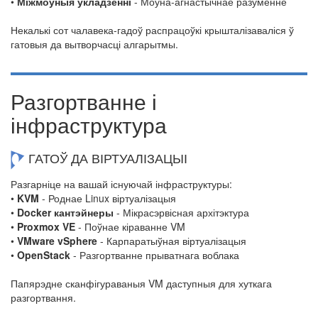
•
Міжмоўныя ўкладзенні
- Моўна-агнастычнае разуменне
Некалькі сот чалавека-гадоў распрацоўкі крышталізаваліся ў
гатовыя да вытворчасці алгарытмы.
Разгортванне і
інфраструктура
ГАТОЎ ДА ВІРТУАЛІЗАЦЫІ
Разгарніце на вашай існуючай інфраструктуры:
•
KVM
- Роднае Linux віртуалізацыя
•
Docker кантэйнеры
- Мікрасэрвісная архітэктура
•
Proxmox VE
- Поўнае кіраванне VM
•
VMware vSphere
- Карпаратыўная віртуалізацыя
•
OpenStack
- Разгортванне прыватнага воблака
Папярэдне сканфігураваныя VM даступныя для хуткага
разгортвання.