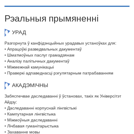
Рэальныя прымяненні
УРАД
Разгорнута ў канфідэнцыйных урадавых устаноўках для:
• Апрацоўкі разведвальных дакументаў
• Шматмоўных паслуг грамадзянам
• Аналізу палітычных дакументаў
• Міжмежнай камунікацыі
• Праверкі адпаведнасці рэгулятарным патрабаванням
АКАДЭМІЧНЫ
Забяспечвае даследаванні ў ўстановах, такіх як Універсітэт
Айдзу:
• Даследаванні корпуснай лінгвістыкі
• Кампутарная лінгвістыка
• Міжмоўныя даследаванні
• Лічбавая гуманітарыстыка
• Захаванне мовы