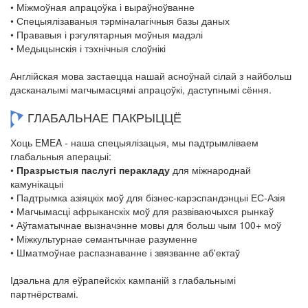
• Міжмоўная апрацоўка і выраўноўванне
• Спецыялізаваныя тэрміналагічныя базы даных
• Прававыя і рэгулятарныя моўныя мадэлі
• Медыцынскія і тэхнічныя слоўнікі
Англійская мова застаецца нашай асноўнай сілай з найбольш
дасканалымі магчымасцямі апрацоўкі, даступнымі сёння.
ГЛАБАЛЬНАЕ ПАКРЫЦЦЁ
Хоць EMEA - наша спецыялізацыя, мы падтрымліваем
глабальныя аперацыі:
•
Празрыстыя паслугі перакладу
для міжнароднай
камунікацыі
• Падтрымка азіяцкіх моў для бізнес-карэспандэнцыі ЕС-Азія
• Магчымасці афрыканскіх моў для развіваючыхся рынкаў
• Аўтаматычнае вызначэнне мовы для больш чым 100+ моў
• Міжкультурнае семантычнае разуменне
• Шматмоўнае распазнаванне і звязванне аб'ектаў
Ідэальна для еўрапейскіх кампаній з глабальнымі
партнёрствамі.