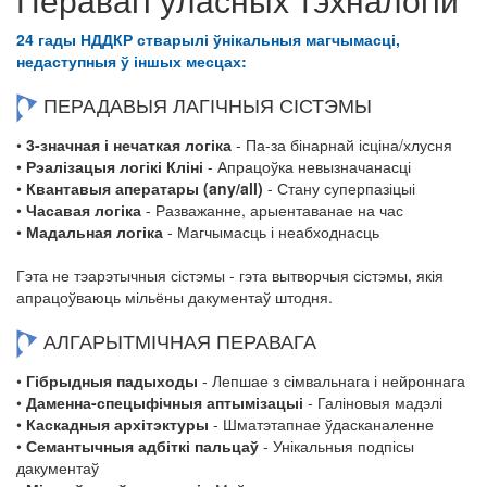
24 гады НДДКР стварылі ўнікальныя магчымасці,
недаступныя ў іншых месцах:
ПЕРАДАВЫЯ ЛАГІЧНЫЯ СІСТЭМЫ
•
3-значная і нечаткая логіка
- Па-за бінарнай ісціна/хлусня
•
Рэалізацыя логікі Кліні
- Апрацоўка невызначанасці
•
Квантавыя аператары (any/all)
- Стану суперпазіцыі
•
Часавая логіка
- Разважанне, арыентаванае на час
•
Мадальная логіка
- Магчымасць і неабходнасць
Гэта не тэарэтычныя сістэмы - гэта вытворчыя сістэмы, якія
апрацоўваюць мільёны дакументаў штодня.
АЛГАРЫТМІЧНАЯ ПЕРАВАГА
•
Гібрыдныя падыходы
- Лепшае з сімвальнага і нейроннага
•
Даменна-спецыфічныя аптымізацыі
- Галіновыя мадэлі
•
Каскадныя архітэктуры
- Шматэтапнае ўдасканаленне
•
Семантычныя адбіткі пальцаў
- Унікальныя подпісы
дакументаў