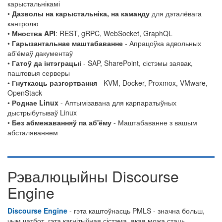
карыстальнікамі
•
Дазволы на карыстальніка, на каманду
для дэталёвага
кантролю
•
Мноства API
: REST, gRPC, WebSocket, GraphQL
•
Гарызантальнае маштабаванне
- Апрацоўка адвольных
аб'ёмаў дакументаў
•
Гатоў да інтэграцыі
- SAP, SharePoint, сістэмы заявак,
паштовыя серверы
•
Гнуткасць разгортвання
- KVM, Docker, Proxmox, VMware,
OpenStack
•
Роднае Linux
- Аптымізавана для карпаратыўных
дыстрыбутываў Linux
•
Без абмежаванняў па аб'ёму
- Маштабаванне з вашым
абсталяваннем
Рэвалюцыйны Discourse
Engine
Discourse Engine
- гэта каштоўнасць PMLS - значна больш,
чым чатбот, гэта кагнітыўная сістэма, якая можа стаць