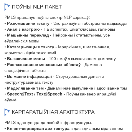
ПОЎНЫ NLP ПАКЕТ
PMLS прапануе поўны спектр NLP сэрвісаў:
•
Рэзюмаванне тэксту
- Экстрактыўны і абстрактны падыходы
•
Аналіз настрою
- Па аспектах, шматкласавы, галіновы
•
Машынны пераклад
- Нейронны і статыстычны, усе
еўрапейскія мовы
•
Катэгарызацыя тэксту
- Іерархічная, шматзначная,
карыстальніцкія таксаноміі
•
Вызначэнне мовы
- 100+ моў з вызначэннем дыялекту
•
Распазнаванне менаваных аб'ектаў
- Даменна-
спецыфічныя аб'екты
•
Выманне інфармацыі
- Структураваныя даныя з
неструктураванага тэксту
•
Мадэляванне тэм
- Дынамічнае выяўленне і адсочванне тэм
•
Speech2Text / Text2Speech
- Поўны канвеер апрацоўкі
аўдыё
КАРПАРАТЫЎНАЯ АРХІТЭКТУРА
PMLS адаптуецца да любой інфраструктуры:
•
Кліент-серверная архітэктура
з дасведчаным кіраваннем