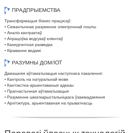
ПРАДПРЫЕМСТВА
Трансфармацыя бізнес-працэсаў:
• Семантычнае разуменне электроннай пошты
• Аналіз кантрактаў
• Апрацоўка водгукаў кліентаў
• Канкурэнтная разведка
• Кіраванне ведамі
РАЗУМНЫ ДОМ/IOT
Дамашняя аўтаматызацыя наступнага пакалення:
• Кантроль на натуральнай мове
• Кантэкстна-арыентаваныя адказы
• Прагнастычная аўтаматызацыя
• Разуменне шматкарыстальніцкага ўзаемадзеяння
• Архітэктура, арыентаваная на прыватнасць
Перавагі ўласных тэхналогій