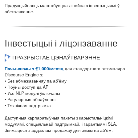
Прадукцыйнасць маштабуецца лінейна з інвестыцыямі ў
абсталяванне.
Інвестыцыі і ліцэнзаванне
ПРАЗРЫСТАЕ ЦЭНАЎТВАРЭННЕ
Пачынаючы з €1,000/месяц
для стандартнага экзэмпляра
Discourse Engine з:
• Без абмежаванняў па аб'ёму
• Поўны доступ да API
• Усе NLP модулі ўключаны
• Рэгулярныя абнаўленні
• Тэхнічная падтрымка
Даступныя карпаратыўныя пакеты з карыстальніцкімі
модулямі, спецыяльнай падтрымкай, і гарантыямі SLA.
Звяжыцеся з аддзелам продажаў для зніжкі на аб'ём.