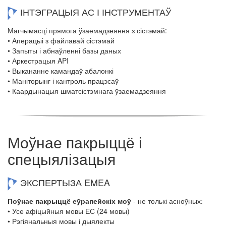
ІНТЭГРАЦЫЯ АС І ІНСТРУМЕНТАЎ
Магчымасці прямога ўзаемадзеяння з сістэмай:
• Аперацыі з файлавай сістэмай
• Запыты і абнаўленні базы даных
• Аркестрацыя API
• Выкананне камандаў абалонкі
• Маніторынг і кантроль працэсаў
• Каардынацыя шматсістэмнага ўзаемадзеяння
Моўнае пакрыццё і
спецыялізацыя
ЭКСПЕРТЫЗА EMEA
Поўнае пакрыццё еўрапейскіх моў
- не толькі асноўных:
• Усе афіцыйныя мовы ЕС (24 мовы)
• Рэгіянальныя мовы і дыялекты